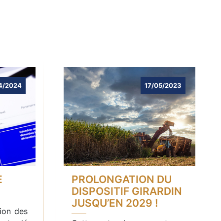
4/2024
17/05/2023
E
PROLONGATION DU
DISPOSITIF GIRARDIN
JUSQU’EN 2029 !
ion des