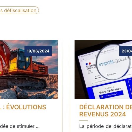
 défiscalisation
19/06/2024
23/0
L : ÉVOLUTIONS
DÉCLARATION D
REVENUS 2024
ée de stimuler ...
La période de déclarat