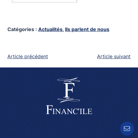
Catégories :
Actualités
,
Ils parlent de nous
NAVIGATION
Article précédent
Article suivant
DE
L’ARTICLE
Contactez-nous !