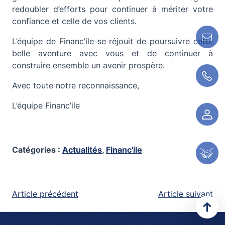
redoubler d’efforts pour continuer à mériter votre
confiance et celle de vos clients.
Contactez-nous !
L’équipe de Financ’ile se réjouit de poursuivre cette
belle aventure avec vous et de continuer à
construire ensemble un avenir prospère.
01 56 68 35 00
Avec toute notre reconnaissance,
L’équipe Financ’ile
Espace client
Catégories :
Actualités
,
Financ'ile
Espace partenair
NAVIGATION
Article précédent
Article suivant
DE