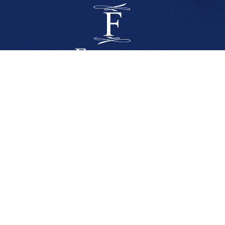
L’ARTICLE
Financ'ile Paris
49, avenue Hoche
75008 Paris
Tél :
01 56 68 35 00
Fax :
01 56 68 35 01
Financ'ile Réunion
48, boulevard Jacob de La Haye
97460 Saint-Paul
Tél :
02 62 91 94 00