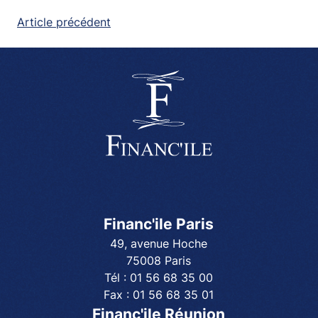
NAVIGATION
Article précédent
DE
L’ARTICLE
Financ'ile Paris
49, avenue Hoche
75008 Paris
Tél :
01 56 68 35 00
Fax :
01 56 68 35 01
Financ'ile Réunion