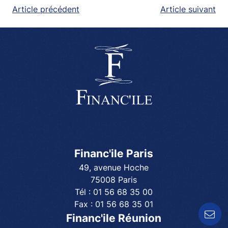
NAVIGATION
Article précédent
Article suivant
DE
L’ARTICLE
Financ'ile Paris
49, avenue Hoche
75008 Paris
Tél :
01 56 68 35 00
Fax :
01 56 68 35 01
Contactez-nous !
Financ'ile Réunion