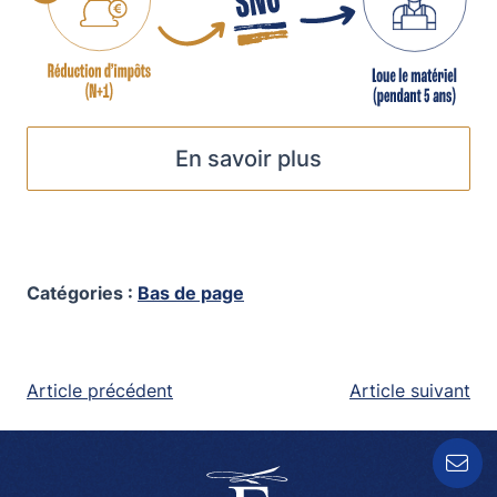
En savoir plus
Catégories :
Bas de page
NAVIGATION
Article précédent
Article suivant
DE
L’ARTICLE
Contactez-nous !